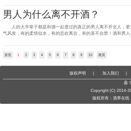
男人为什么离不开酒？
人的大半辈子都是和酒一起度过的真正的男人离不开女人，更
气风发，有的柔情似水，有的悲欢离合，有的喜不自禁！酒和男人有不
首页
1
2
3
4
5
6
7
8
9
10
尾页
版权声明
|
加入我们
|
Copyright (C) 2014-
2
版权所有：
酒界在线